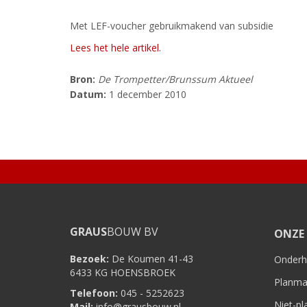
Met LEF-voucher gebruikmakend van subsidie
Lees het hele artikel.
Bron:
De Trompetter/Brunssum Aktueel
Datum:
1 december 2010
GRAUS
BOUW BV
ONZE 
Bezoek:
De Koumen 41-43
Onder
6433 KG HOENSBROEK
Planma
Telefoon:
045 - 5252623
Niet-p
Mail:
info@grausbouw.nl