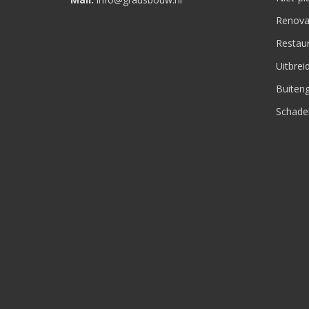
Renova
Restaur
Uitbre
Buiteng
Schade