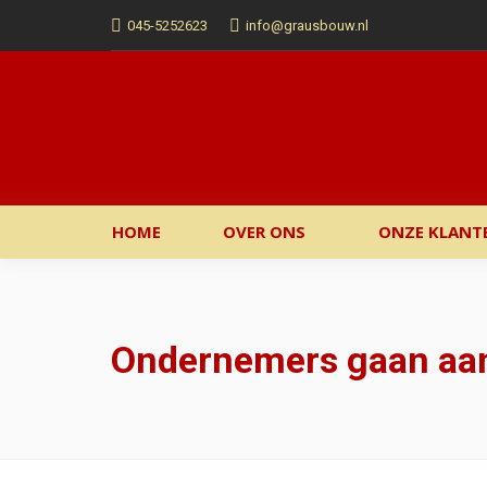
045-5252623
info@grausbouw.nl
HOME
OVER ONS
ONZE KLANT
Ondernemers gaan aan