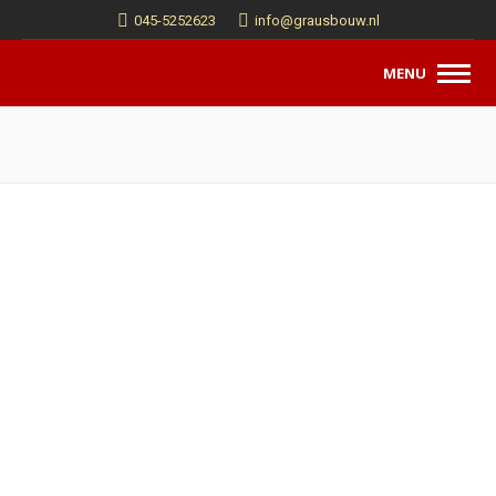
045-5252623
info@grausbouw.nl
MENU