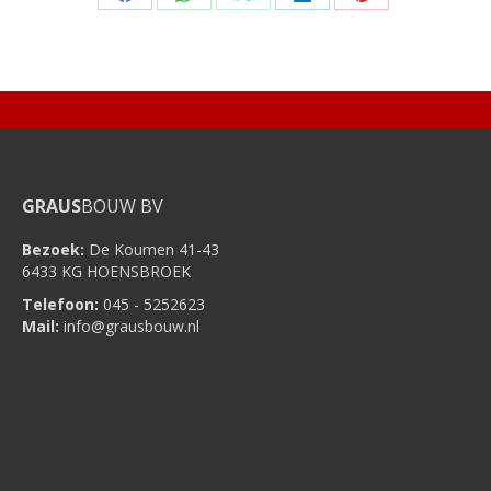
Share
Share
Share
Share
Share
on
on
on
on
on
Facebook
WhatsApp
X
LinkedIn
Pinterest
GRAUS
BOUW BV
Bezoek:
De Koumen 41-43
6433 KG HOENSBROEK
Telefoon:
045 - 5252623
Mail:
info@grausbouw.nl