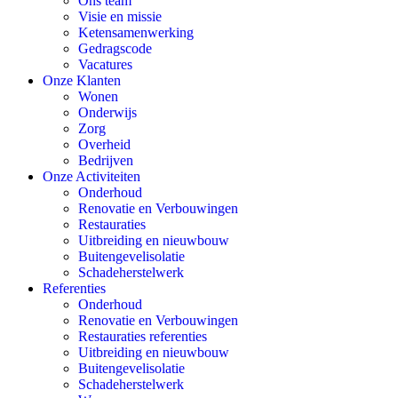
Ons team
Visie en missie
Ketensamenwerking
Gedragscode
Vacatures
Onze Klanten
Wonen
Onderwijs
Zorg
Overheid
Bedrijven
Onze Activiteiten
Onderhoud
Renovatie en Verbouwingen
Restauraties
Uitbreiding en nieuwbouw
Buitengevelisolatie
Schadeherstelwerk
Referenties
Onderhoud
Renovatie en Verbouwingen
Restauraties referenties
Uitbreiding en nieuwbouw
Buitengevelisolatie
Schadeherstelwerk