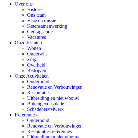
Over ons
Historie
Ons team
Visie en missie
Ketensamenwerking
Gedragscode
Vacatures
Onze Klanten
Wonen
Onderwijs
Zorg
Overheid
Bedrijven
Onze Activiteiten
Onderhoud
Renovatie en Verbouwingen
Restauraties
Uitbreiding en nieuwbouw
Buitengevelisolatie
Schadeherstelwerk
Referenties
Onderhoud
Renovatie en Verbouwingen
Restauraties referenties
Uitbreiding en nieuwbouw