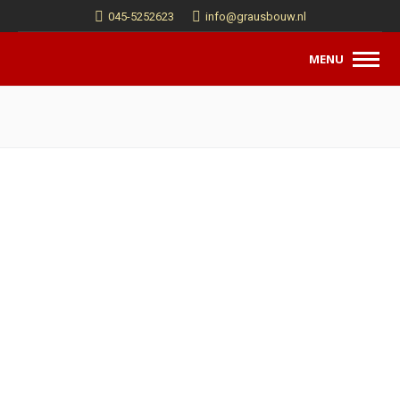
045-5252623
info@grausbouw.nl
MENU