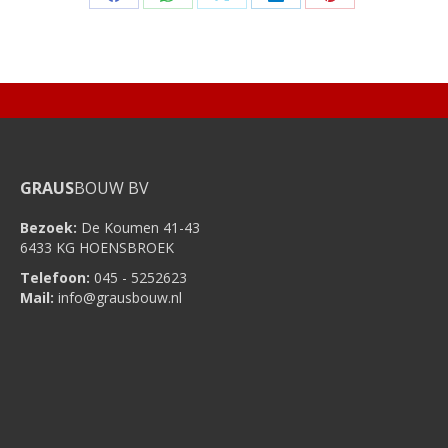
Share
Share
Share
Share
Share
on
on
on
on
on
Facebook
WhatsApp
X
LinkedIn
Pinterest
GRAUS
BOUW BV
Bezoek:
De Koumen 41-43
6433 KG HOENSBROEK
Telefoon:
045 - 5252623
Mail:
info@grausbouw.nl