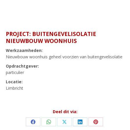
PROJECT: BUITENGEVELISOLATIE
NIEUWBOUW WOONHUIS
Werkzaamheden:
Nieuwbouw woonhuis geheel voorzien van buitengevelisolatie
Opdrachtgever:
particulier
Locatie:
Limbricht
Deel dit via:
Share
Share
Share
Share
Share