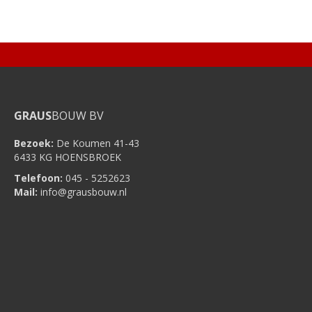
on
on
on
on
on
Facebook
WhatsApp
X
LinkedIn
Pinterest
GRAUS
BOUW BV
Bezoek:
De Koumen 41-43
6433 KG HOENSBROEK
Telefoon:
045 - 5252623
Mail:
info@grausbouw.nl