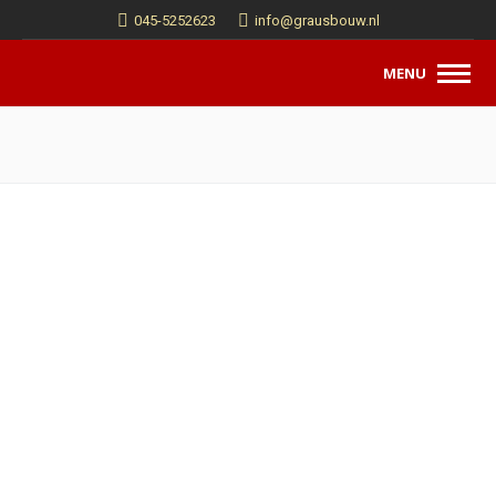
045-5252623
info@grausbouw.nl
MENU