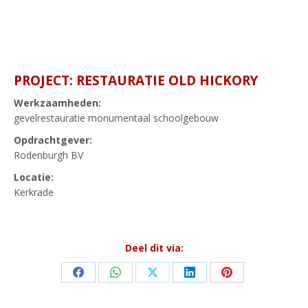
PROJECT: RESTAURATIE OLD HICKORY
Werkzaamheden:
gevelrestauratie monumentaal schoolgebouw
Opdrachtgever:
Rodenburgh BV
Locatie:
Kerkrade
Deel dit via:
Share
Share
Share
Share
Share
on
on
on
on
on