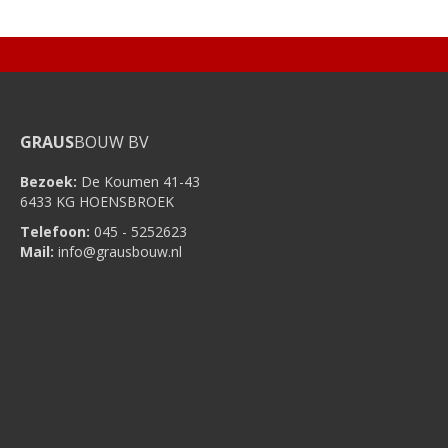
Facebook
WhatsApp
X
LinkedIn
Pinterest
GRAUS
BOUW BV
Bezoek:
De Koumen 41-43
6433 KG HOENSBROEK
Telefoon:
045 - 5252623
Mail:
info@grausbouw.nl