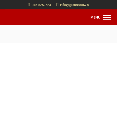
045-5252623
info@grausbouw.nl
MENU