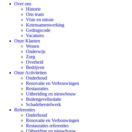
Over ons
Historie
Ons team
Visie en missie
Ketensamenwerking
Gedragscode
Vacatures
Onze Klanten
Wonen
Onderwijs
Zorg
Overheid
Bedrijven
Onze Activiteiten
Onderhoud
Renovatie en Verbouwingen
Restauraties
Uitbreiding en nieuwbouw
Buitengevelisolatie
Schadeherstelwerk
Referenties
Onderhoud
Renovatie en Verbouwingen
Restauraties referenties
Uitbreiding en nieuwbouw