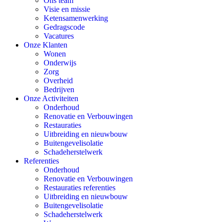
Ons team
Visie en missie
Ketensamenwerking
Gedragscode
Vacatures
Onze Klanten
Wonen
Onderwijs
Zorg
Overheid
Bedrijven
Onze Activiteiten
Onderhoud
Renovatie en Verbouwingen
Restauraties
Uitbreiding en nieuwbouw
Buitengevelisolatie
Schadeherstelwerk
Referenties
Onderhoud
Renovatie en Verbouwingen
Restauraties referenties
Uitbreiding en nieuwbouw
Buitengevelisolatie
Schadeherstelwerk