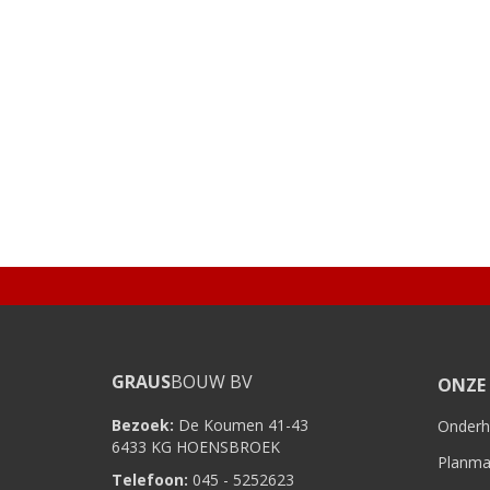
GRAUS
BOUW BV
ONZE 
Bezoek:
De Koumen 41-43
Onder
6433 KG HOENSBROEK
Planma
Telefoon:
045 - 5252623