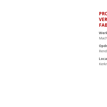
PR
VE
FA
Wer
Mach
Opdr
Rend
Loca
Kerk