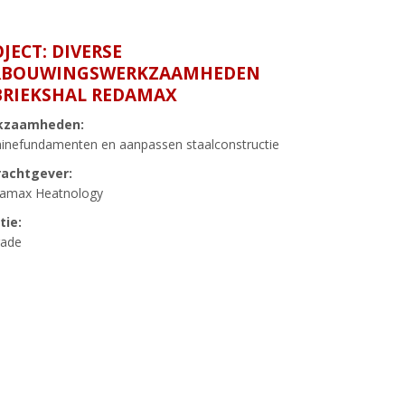
OJECT:
DIVERSE
RBOUWINGSWERKZAAMHEDEN
BRIEKSHAL REDAMAX
kzaamheden:
inefundamenten en aanpassen staalconstructie
achtgever:
amax Heatnology
tie:
rade