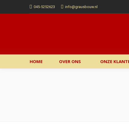
045-5252623
info@grausbouw.nl
HOME
OVER ONS
ONZE KLANT